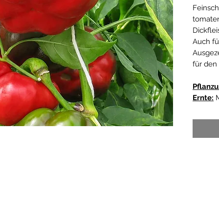
Feinsch
tomaten
Dickfle
Auch fü
Ausgeze
für den
Pflanzu
Ernte:
M