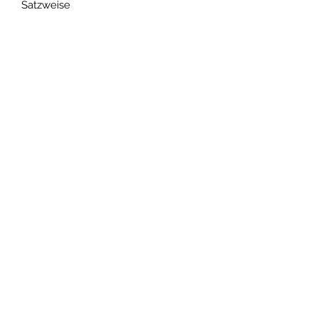
Satzweise
AGB´s
Impressum
Datenschutz