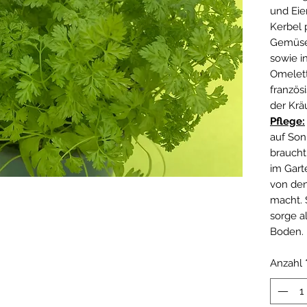
und Eie
Kerbel 
Gemüse,
sowie i
Omelett
französ
der Krä
Pflege:
auf Son
braucht
im Gart
von den
macht. 
sorge a
Boden.
Anzahl