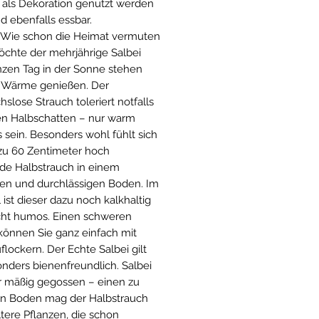
als Dekoration genutzt werden
nd ebenfalls essbar.
Wie schon die Heimat vermuten
möchte der mehrjährige Salbei
zen Tag in der Sonne stehen
 Wärme genießen. Der
slose Strauch toleriert notfalls
n Halbschatten – nur warm
 sein. Besonders wohl fühlt sich
 zu 60 Zentimeter hoch
e Halbstrauch in einem
en und durchlässigen Boden. Im
l ist dieser dazu noch kalkhaltig
cht humos. Einen schweren
önnen Sie ganz einfach mit
flockern. Der Echte Salbei gilt
onders bienenfreundlich. Salbei
r mäßig gegossen – einen zu
n Boden mag der Halbstrauch
ltere Pflanzen, die schon