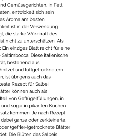
und Gemüsegerichten. In Fett
aten, entwickelt sich sein
ves Aroma am besten.
keit ist in der Verwendung
t, die starke Würzkraft des
ist nicht zu unterschätzen. Als
: Ein einziges Blatt reicht für eine
 Saltimbocca. Diese italienische
ität, bestehend aus
hnitzel und luftgetrocknetem
n, ist übrigens auch das
este Rezept für Salbei.
lätter können auch als
teil von Geflügelfüllungen, in
und sogar in pikanten Kuchen
nsatz kommen. Je nach Rezept
dabei ganze oder zerkleinerte,
oder (gefrier-)getrocknete Blätter
et. Die Blüten des Salbeis