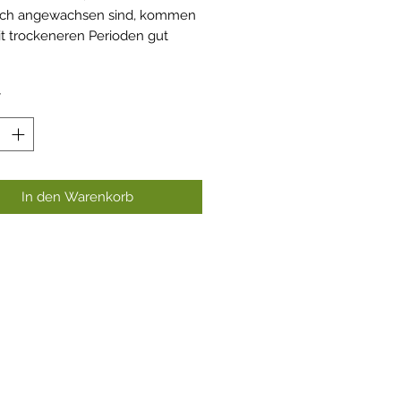
lich angewachsen sind, kommen
t trockeneren Perioden gut
.
*
In den Warenkorb