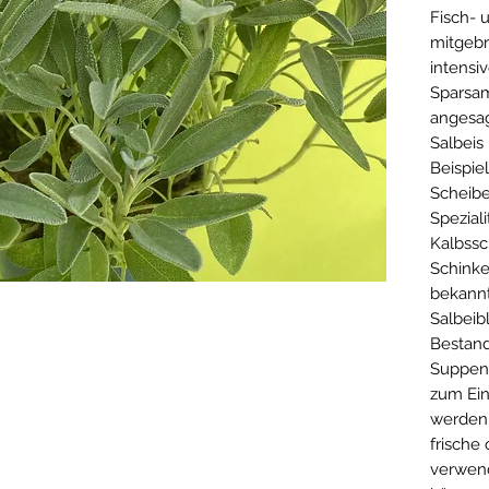
Fisch- 
mitgebr
intensi
Sparsam
angesag
Salbeis 
Beispiel
Scheibe
Spezial
Kalbssc
Schinke
bekannt
Salbeib
Bestand
Suppen 
zum Ei
werden 
frische 
verwend