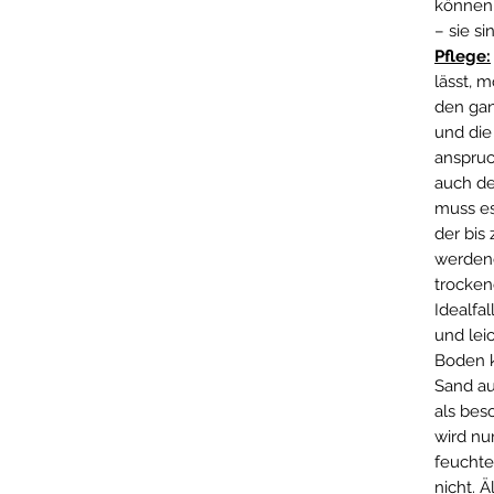
können 
– sie si
Pflege:
lässt, 
den gan
und die
anspruch
auch de
muss es
der bis
werdend
trocken
Idealfal
und lei
Boden k
Sand au
als bes
wird nu
feuchte
nicht. Ä