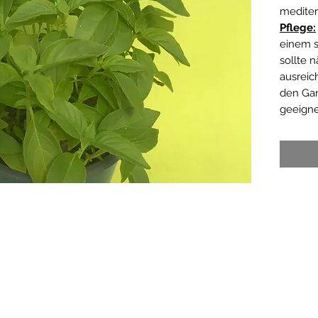
mediter
Pflege:
einem s
sollte 
ausreic
den Gar
geeigne