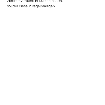
Zitronenverbene in Kübeln halten,
sollten diese in regelmäßigen
Abständen düngen. Am besten
eignen sich hier stickstoffbetonte
Langzeitdünger.
AGB´s
Impressum
Datenschutz